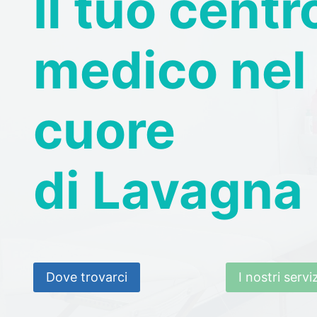
Il tuo centr
medico nel
cuore
di Lavagna
Dove trovarci
I nostri serviz