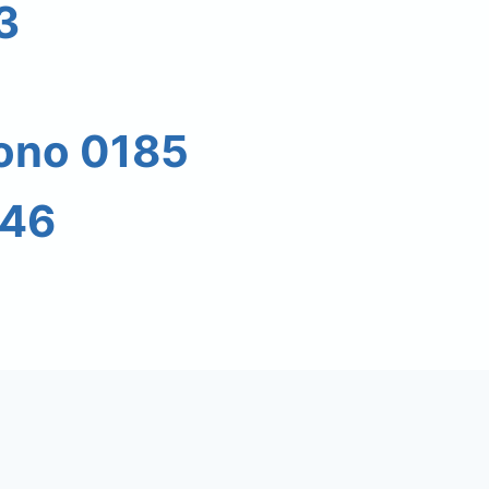
3
fono 0185
46