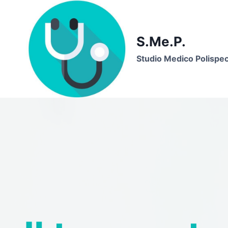
Skip
to
content
S.Me.P.
Studio Medico Polispeci