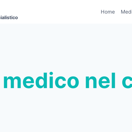
Home
Medi
alistico
o medico nel 