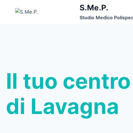
Skip
S.Me.P.
to
Studio Medico Polispeci
content
Il tuo centr
di Lavagna