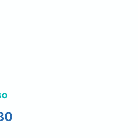
so
 30