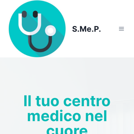
Skip
to
content
S.Me.P.
Il tuo centro
medico nel
cuore