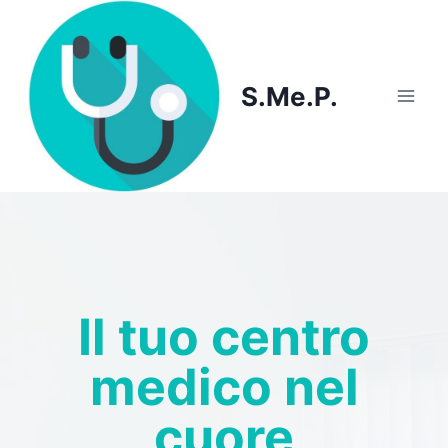
Skip
to
content
S.Me.P.
Il tuo centro
medico nel
cuore