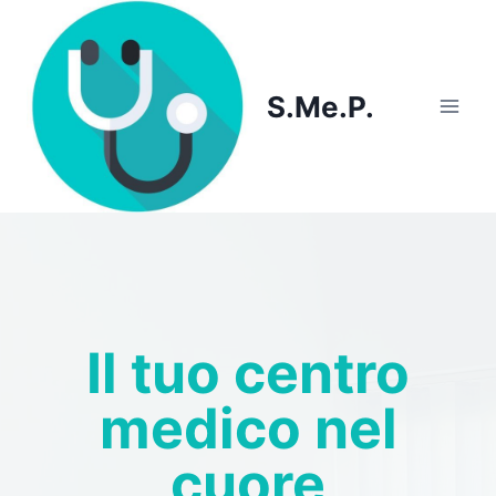
Skip
to
content
S.Me.P.
Il tuo centro
medico nel
cuore