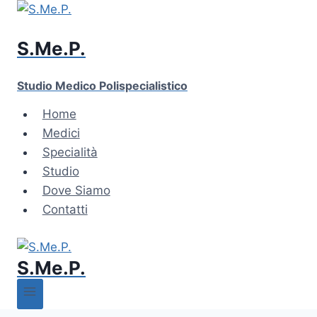
Skip
to
S.Me.P.
content
Studio Medico Polispecialistico
Home
Medici
Specialità
Studio
Dove Siamo
Contatti
S.Me.P.