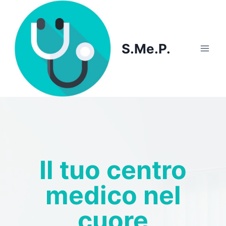
Skip
to
content
S.Me.P.
Il tuo centro
medico nel
cuore