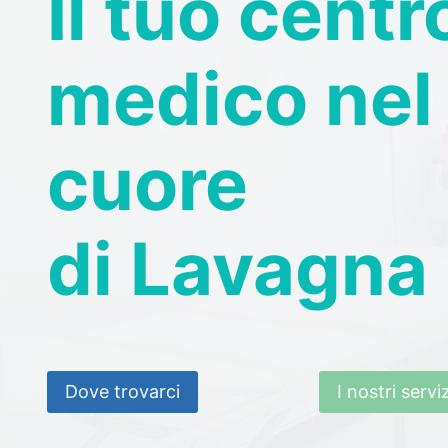
Il tuo centr
medico nel
cuore
di Lavagna
Dove trovarci
I nostri serviz