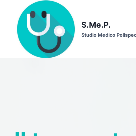
Skip
to
content
S.Me.P.
Studio Medico Polispeci