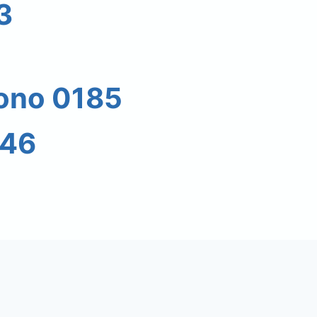
3
fono 0185
46