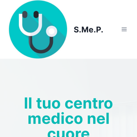
Skip
to
content
S.Me.P.
Il tuo centro
medico nel
cuore