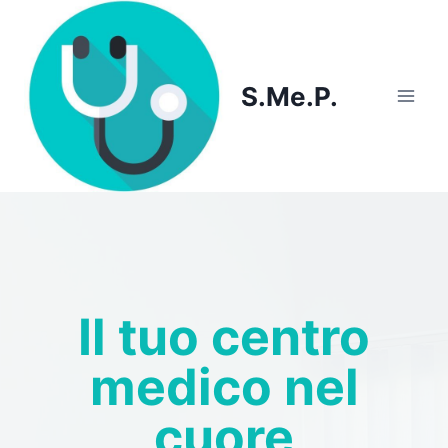
Skip
to
content
S.Me.P.
Il tuo centro
medico nel
cuore