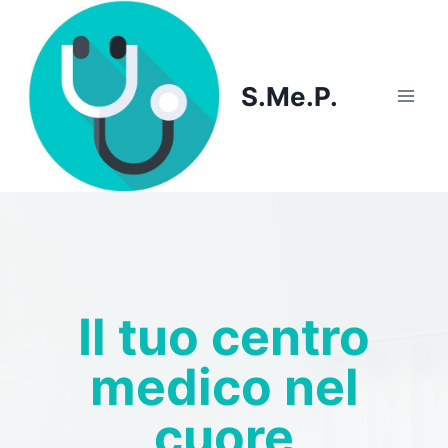
Skip
to
content
S.Me.P.
Il tuo centro
medico nel
cuore